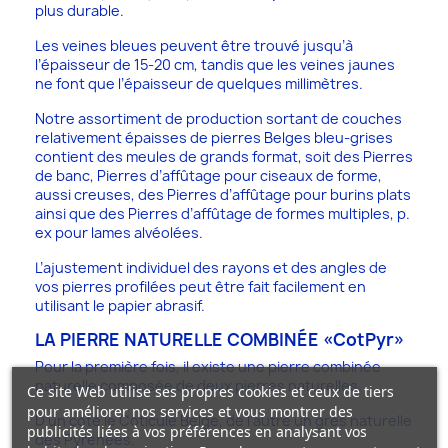
plus durable.
Les veines bleues peuvent être trouvé jusqu’à
l’épaisseur de 15-20 cm, tandis que les veines jaunes
ne font que l’épaisseur de quelques millimètres.
Notre assortiment de production sortant de couches
relativement épaisses de pierres Belges bleu-grises
contient des meules de grands format, soit des Pierres
de banc, Pierres d’affûtage pour ciseaux de forme,
aussi creuses, des Pierres d’affûtage pour burins plats
ainsi que des Pierres d’affûtage de formes multiples, p.
ex pour lames alvéolées.
L’ajustement individuel des rayons et des angles de
vos pierres profilées peut être fait facilement en
utilisant le papier abrasif.
LA PIERRE NATURELLE COMBINÉE «CotPyr»
Pour la première fois, il existe une pierre combinée
naturelle composée de deux pierres naturelles.
Ce site Web utilise ses propres cookies et ceux de tiers
pour améliorer nos services et vous montrer des
D'un côté le Coticule Belge, de l'autre un grès naturelle
publicités liées à vos préférences en analysant vos
des Pyrénées.