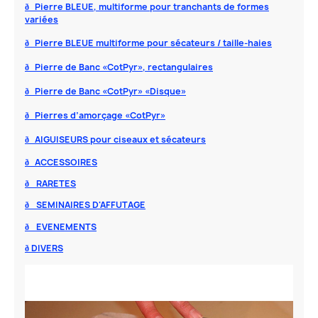
Pierre BLEUE, multiforme pour tranchants de formes
ð
variées
Pierre BLEUE multiforme pour sécateurs / taille-haies
ð
Pierre de Banc «CotPyr», rectangulaires
ð
Pierre de Banc «CotPyr» «Disque»
ð
Pierres d’amorçage «CotPyr»
ð
AIGUISEURS pour ciseaux et sécateurs
ð
ACCESSOIRES
ð
RARETES
ð
SEMINAIRES D'AFFUTAGE
ð
EVENEMENTS
ð
DIVERS
ð