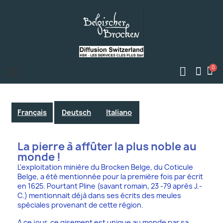
Français
Deutsch
Italiano
La pierre à affûter la plus noble au
monde !
L'exploitation minière du Brocken Belge, du Coticule
Belge, a été mentionnée pour la première fois par écrit
en 1625. Pourtant Pline (savant romain, 23 -79 après J.-
C.) mentionnait déjà dans ses écrits des meules
spéciales provenant de cette région.
A ce jour, ce gisement est unique au monde par sa