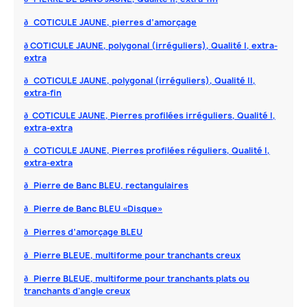
COTICULE JAUNE, pierres d’amorçage
ð
COTICULE JAUNE, polygonal (irréguliers), Qualité I, extra-
ð
extra
COTICULE JAUNE, polygonal (irréguliers), Qualité II,
ð
extra-fin
COTICULE JAUNE, Pierres profilées irréguliers, Qualité I,
ð
extra-extra
COTICULE JAUNE, Pierres profilées réguliers, Qualité I,
ð
extra-extra
Pierre de Banc BLEU, rectangulaires
ð
Pierre de Banc BLEU «Disque»
ð
Pierres d’amorçage BLEU
ð
Pierre BLEUE, multiforme pour tranchants creux
ð
Pierre BLEUE, multiforme pour tranchants plats ou
ð
tranchants d'angle creux